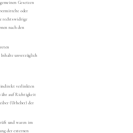
llgemeinen Gesetzen
bermittelte oder
e rechtswidrige
onen nach den
reten
 Inhalte unverzüglich
 indirekt verlinkten
währ auf Richtigkeit
eiber (Urheber) der
prüft und waren im
ung der externen