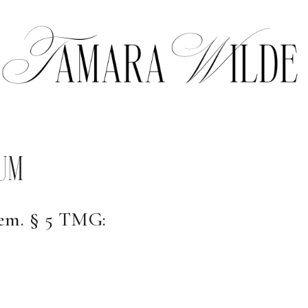
UM
em. § 5 TMG: