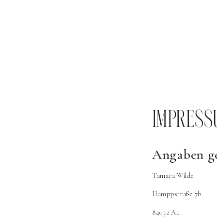
IMPRESS
Angaben g
Tamara Wilde
Hamppstraße 7b
84072 Au