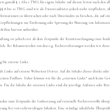
wir gemäß § 7 Abs.1 TMG für eigene Inhalte auf diesen Seiten nach den a
§§ 8 bis 10 TMG sind wir als Diensteanbieter jedoch nicht verpflichtet, ü
nformationen zu überwachen oder nach Umständen zu forschen, die auf ein
 Verpflichtungen zur Entfernung oder Sperrung der Nutzung von Informati
bleiben hiervon unberührt.
aftung ist jedoch erst ab dem Zeitpunkt der Kenntniserlangung einer konk
ich. Bei Bekanntwerden von den o.g. Rechtsverletzungen werden wir diese
 für externe Links
t Links auf externe Webseiten Dritter. Auf die Inhalte dieser direkt oder
einen Einfluss. Daher können wir für die „externen Links“ auch keine Ge
. Für die Inhalte der externen Links sind die jeweilige Anbieter oder Betr
urden zum Zeitpunkt der Linksetzung auf eventuelle Rechtsverstöße über
zung frei von rechtswidrigen Inhalten. Eine ständige inhaltliche Überprüf