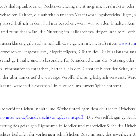
te Anhaltspunkte einer Rechtsverletzung nicht möglich. Bei direkten oder
Webseiten Dritter, die außerhalb unseres Verantwortungsbereichs liegen, 
 ausschließlich in dem Fall nur bestehen, wenn wir von den Inhalten Kenn
 und zumutbar wäre, die Nutzung im Falle rechtswidriger Inhalte zu verh
usserklärung gilt auch innerhalb des eigenen Internetauftrittes
www.tama
erweise von Fragestellern, Blogeinträgern, Gästen des Diskussionsforums.
llständige Inhalte und insbesondere für Schäden, die aus der Nutzung ode
en Informationen entstehen, haftet allein der Diensteanbieter der Seite, au
, der über Links auf die jeweilige Veröffentlichung lediglich verweist. We
kannt, werden die externen Links durch uns unverzüglich entfernt.
ite veröffentlichen Inhalte und Werke unterliegen dem deutschen Urheberr
im-internet.de/bundesrecht/urhg/gesamt.pdf)
. Die Vervielfältigung, Bear
ertung des geistigen Eigentums in ideeller und materieller Sicht des Urhe
chtes bedürfen der vorherigen schriftlichen Zustimmung des jeweiligen Ur