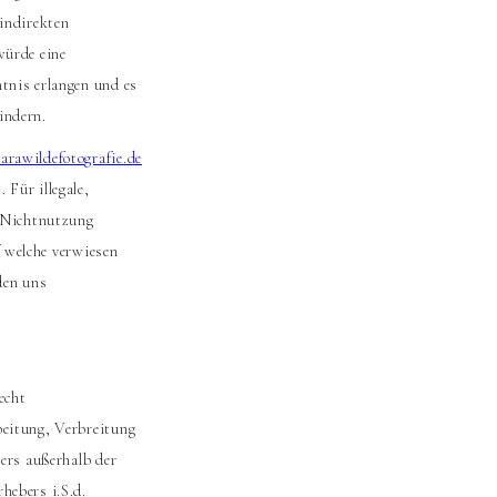
 indirekten
würde eine
tnis erlangen und es
indern.
rawildefotografie.de
 Für illegale,
r Nichtnutzung
f welche verwiesen
rden uns
echt
beitung, Verbreitung
bers außerhalb der
hebers i.S.d.